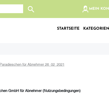
olz, etc...
MEIN KO
Suche nach: Zum Beispiel Wein, Fleisch, Keramik, Holz
STARTSEITE
KATEGORIE
aradieschen für Abnehmer 26_02_2021
eschen GmbH
für Abnehmer
(Nutzungsbedingungen)